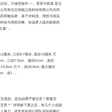
识别，方便您操作 一、背景与初衷 昆仑
任公司和北京智能之路科技有限公司共同
苏菂和鲍岳桥，基于对科技、理想与现实
让科技与理想共舞、给追梦人提供新家的
” ...
2厘米, 口径9.7厘米, 底径10厘米 尺
3cm，口径7.5cm，腹径21cm，底径
10.5cm 尺寸：高39.5cm, 最大腹径
m，底1 ...
是最宝贵的。是自由尊严最宝贵？爱最宝
宝贵？” 肖明被下课之后，有几个人也跟
个人魅力，就常常给我们团队里的同事打