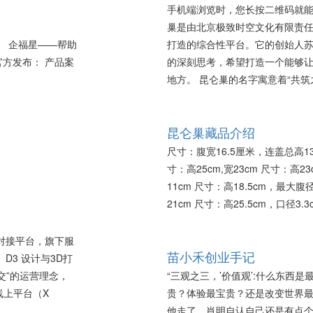
手机端浏览时，您长按二维码就能
巢是由北京极致时空文化有限责
。 企福星——帮助
打造的综合性平台。它的创始人
m 官方发布： 产品案
的深刻思考，希望打造一个能够
地方。 昆仑巢的名字寓意着“共筑之巢
昆仑巢藏品介绍
尺寸：腹宽16.5厘米，连盖总高13.
寸：高25cm,宽23cm 尺寸：高2
11cm 尺寸：高18.5cm，最大腹径
21cm 尺寸：高25.5cm，口径3.3c
源对接平台，旗下服
苗小禾创业手记
D3 设计与3D打
交”的运营理念，
“三观之三，’价值观’:什么东西
线上平台（X
贵？体验最宝贵？还是改变世界最
他走了，肖明自认自己还是有点