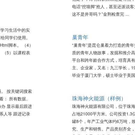
电话“挖墙脚”抢人，甚至还派说客
这不是井哥吗？”金荆检查完 ...
们学习生活中的实
巢青年
享给同学们使用。
tml脚本。 （4）
“巢青年”是昆仑巢着力打造的青
 （5）以课程表
质的青年人物故事，发掘和推介
平台和跨年龄合作方式，培育具有
主、企业家，又名：九三学长，19
毕业于厦门大学，硕士毕业于美国雪城
。 按关键词搜索
珠海神火能源（样例）
看： 所有数据、
办 显示最后跟进
珠海神火能源有限公司，位于珠海
系人等 跟进记录
占地21000平方米。公司投资1
罐8个，年产工业气体约6万吨，
究、生产和销售。产品类别齐全